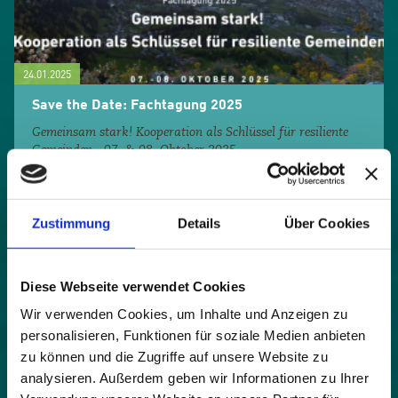
24.01.2025
Save the Date: Fachtagung 2025
Gemeinsam stark! Kooperation als Schlüssel für resiliente
Gemeinden - 07. & 08. Oktober 2025...
Zustimmung
Details
Über Cookies
Diese Webseite verwendet Cookies
Wir verwenden Cookies, um Inhalte und Anzeigen zu
personalisieren, Funktionen für soziale Medien anbieten
09.11.2023
zu können und die Zugriffe auf unsere Website zu
Alpiner Lebensraum in Gefahr
analysieren. Außerdem geben wir Informationen zu Ihrer
Raumplanerische Fehler der Vergangenheit in Kombination