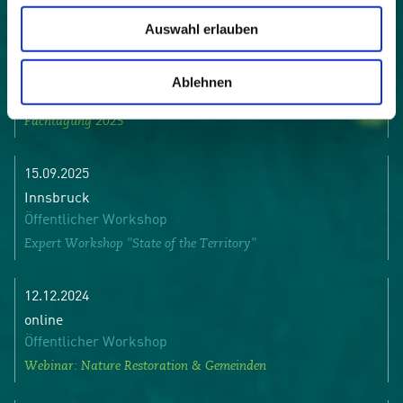
Auswahl erlauben
07.10.2025 08.10.2025
Götzis, AT
Ablehnen
Internationale Tagung
Fachtagung 2025
15.09.2025
Innsbruck
Öffentlicher Workshop
Expert Workshop "State of the Territory"
12.12.2024
online
Öffentlicher Workshop
Webinar: Nature Restoration & Gemeinden